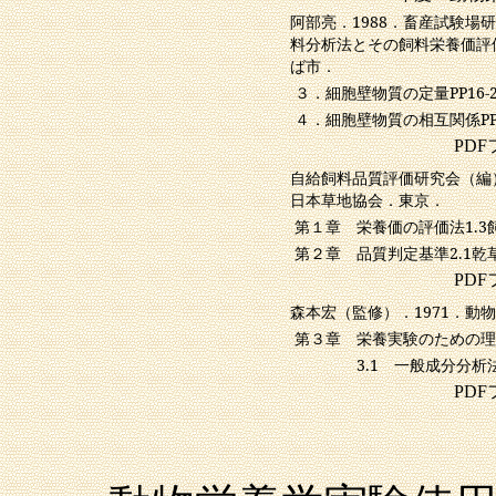
阿部亮．
1988
．畜産試験場研
料分析法とその飼料栄養価評
ば市．
３．細胞壁物質の定量
PP16-
４．細胞壁物質の相互関係
P
PD
自給飼料品質評価研究会（編
日本草地協会．東京．
第１章 栄養価の評価法
1.3
第２章 品質判定基準
2.1
乾
PD
森本宏（監修）．
1971
．動物
第３章 栄養実験のための理
3.1
一般成分分析
PD