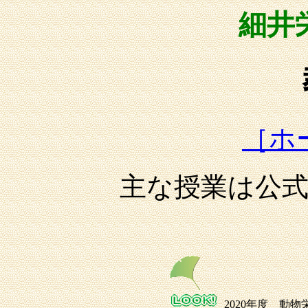
細井
［ホ
主な授業は公
2020年度 動