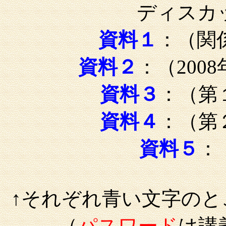
ディスカ
資料１
：（関
資料２
：（200
資料３
：（第
資料４
：（第
資料５
：
↑それぞれ青い文字の
（
パスワード
は講