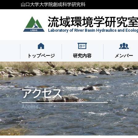
山口大学大学院創成科学研究科
流域環境学研究
Laboratory of River Basin Hydraulics and Ecolo
トップページ
研究内容
メンバー
アクセス
Access