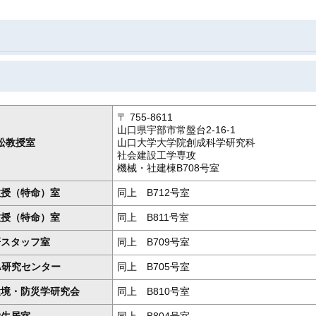
〒 755-8611
山口県宇部市常盤台2-16-1
松教授室
山口大学大学院創成科学研究科
社会建設工学専攻
機械・社建棟B708号室
教授（特命）室
同上 B712号室
教授（特命）室
同上 B811号室
研スタッフ室
同上 B709号室
A研究センター
同上 B705号室
環境・防災学研究会
同上 B810号室