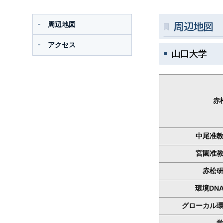
周辺地図
周辺地図
アクセス
山口大学
赤
中尾准
宮園准
赤松
環境DN
グローカル