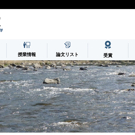
室
gy
授業情報
論文リスト
受賞