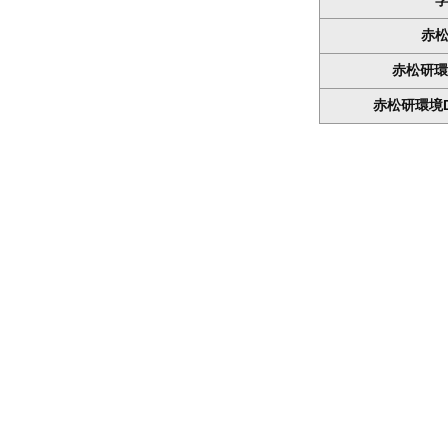
赤
赤松研環
赤松研環境D