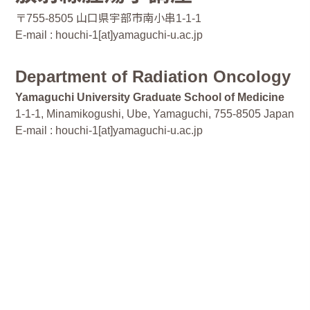
〒755-8505 山口県宇部市南小串1-1-1
E-mail : houchi-1[at]yamaguchi-u.ac.jp
Department of Radiation Oncology
Yamaguchi University Graduate School of Medicine
1-1-1, Minamikogushi, Ube, Yamaguchi, 755-8505 Japan
E-mail : houchi-1[at]yamaguchi-u.ac.jp