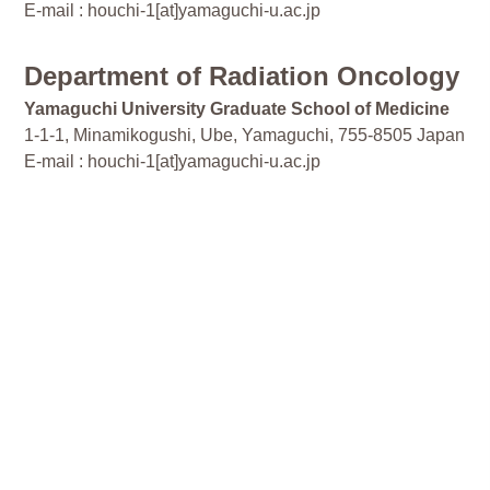
2025.10.31
E-mail : houchi-1[at]yamaguchi-u.ac.jp
IC/IS brachytherapyを開始しました！
Department of Radiation Oncology
2025.10.3
ASTRO annual meeting 2025 in San Franciscoに参加しまし
Yamaguchi University Graduate School of Medicine
た
1-1-1, Minamikogushi, Ube, Yamaguchi, 755-8505 Japan
E-mail : houchi-1[at]yamaguchi-u.ac.jp
2025.9.5
第6回山口県放射線治療セミナーを開催しました
2025.8.9
SAMI2025に参加しました
2025.8.2
EXPO2025 Elekta Dayにて座長を担当しました！
2025.7.31
第16回中四国放射線治療夏季セミナーに参加しました
2025.6.14
第142回日本医学放射線学会中国・四国地方会に参加しました