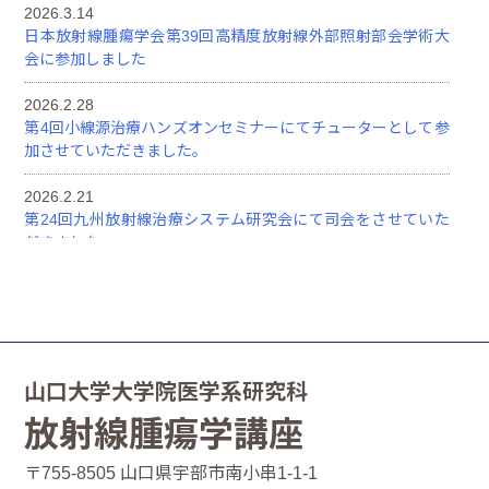
2026.3.14
日本放射線腫瘍学会第39回高精度放射線外部照射部会学術大
会に参加しました
2026.2.28
第4回小線源治療ハンズオンセミナーにてチューターとして参
加させていただきました。
2026.2.21
第24回九州放射線治療システム研究会にて司会をさせていた
だきました。
2025.12.12
第143回日本医学放射線学会中国・四国地方会に参加しました
2025.11.29
JASTRO 2025に参加しました
山口大学大学院医学系研究科
放射線腫瘍学講座
2025.11.8
第66回日本肺癌学会学術集会に参加しました
〒755-8505 山口県宇部市南小串1-1-1