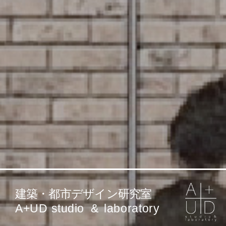
建築・都市デザイン研究室
A
+
UD
studio
&
laboratory