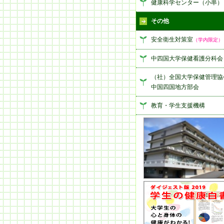
健康科学センター（小串）
その他
安全衛生対策室
（学内限定）
中四国大学保健看護分科会
（社）全国大学保健管理
中国四国地方部会
教育・学生支援機構