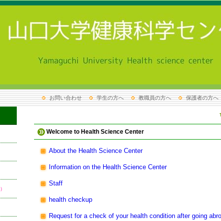
お問い合わせ
学生の方へ
教職員の方へ
保護者の方へ
Welcome to Health Science Center
About the Health Science Center
Information on the Health Science Center
Staff
）
health checkup
Request for a check of your health condition after going abr