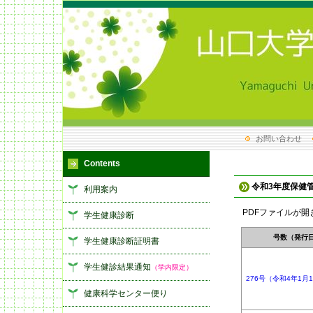
お問い合わせ
Contents
令和3年度保健
利用案内
PDFファイルが開きま
学生健康診断
号数（発行
学生健康診断証明書
学生健診結果通知
（学内限定）
276号（令和4年1月
健康科学センター便り