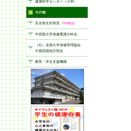
健康科学センター（小串）
その他
安全衛生対策室
（学内限定）
中四国大学保健看護分科会
（社）全国大学保健管理協会
中国四国地方部会
教育・学生支援機構