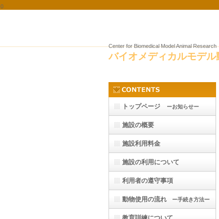
0
山口大学 総合科学実験センター バイ
Center for Biomedical Model Animal Resea
バイオメディカルモデル
トップページ
ーお知らせー
施設の概要
施設利用料金
施設の利用について
利用者の遵守事項
動物使用の流れ
ー手続き方法ー
教育訓練について