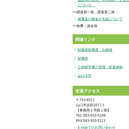
物品等の発注、年間契約、立替
について
>>調達第一係、調達第二係
旅費及び謝金の支給について
>>旅費・謝金係
関連リンク
財務部財務課 出納係
財務部
公的研究費の管理・監査体制
山口大学
交通アクセス
〒753-8511
山口市吉田1677-1
【事務局２号館１階】
TEL:083-933-5108
FAX:083-933-5113
E-mailでのお問い合わせ