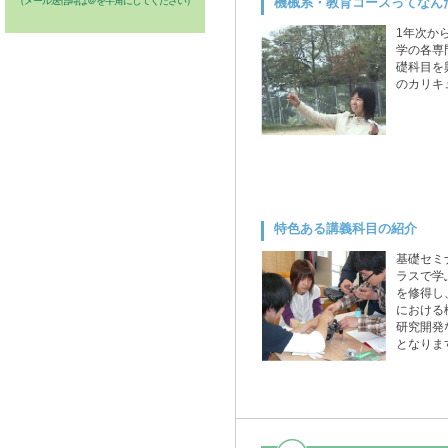
（メール送信時は＠を半角にしてください）
機械系・教育コースってなん
1年次か
学の各専
礎科目を
のカリキ
特色ある講義科目の紹介
基礎セミ
ラスで学
を修得し
における
研究開発
となりま