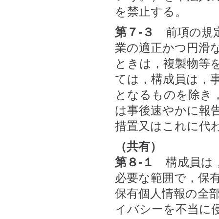
を禁止する。
第７-３
前項の規定
業の適正かつ円滑
ときは，複製物等
ては，構成員は，
となるものを除き
は事後速やかに報
措置又はこれに代
（共有）
第８-１
構成員は，
必要な範囲で，保
保有個人情報の全
イバシーを不当に