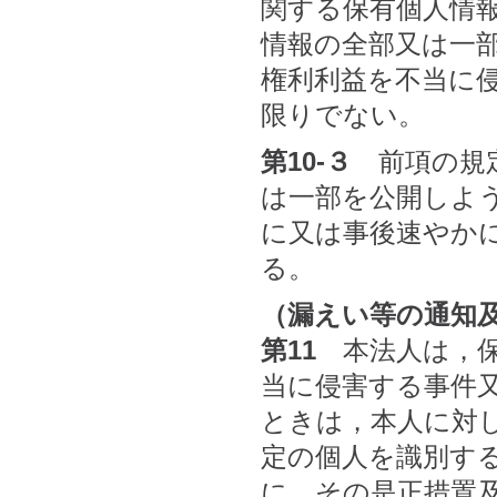
関する保有個人情
情報の全部又は一
権利利益を不当に
限りでない。
第10-３
前項の規定
は一部を公開しよ
に又は事後速やか
る。
（漏えい等の通知
第11
本法人は，保
当に侵害する事件
ときは，本人に対
定の個人を識別す
に，その是正措置