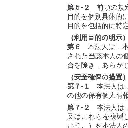
第５-２
前項の規定
目的を個別具体的
目的を包括的に特
（利用目的の明示
第６
本法人は，本
された当該本人の
合を除き，あらか
（安全確保の措置
第７-１
本法人は，
の他の保有個人情
第７-２
本法人は，
又はこれらを複製
いう。）を本法人