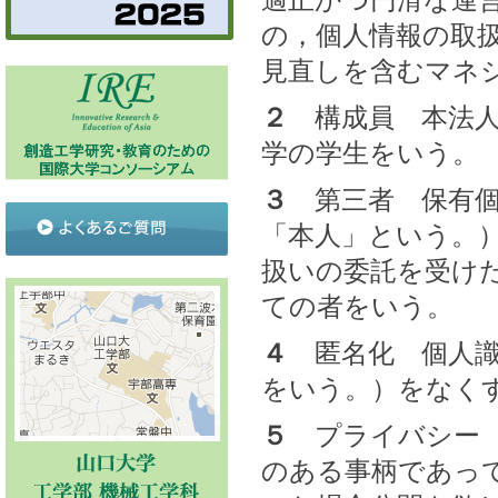
適正かつ円滑な運
の，個人情報の取
見直しを含むマネ
２
構成員 本法人
学の学生をいう。
３
第三者 保有個
「本人」という。
扱いの委託を受け
ての者をいう。
４
匿名化 個人識
をいう。）をなく
５
プライバシー 
のある事柄であっ