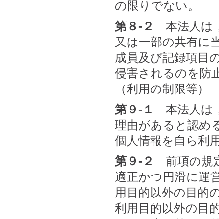
の限りでない。
第８-２
本法人は，
又は一部の共有に
成員及び記録項目
侵害されるのを防
（利用の制限等）
第９-１
本法人は，
理由があると認め
個人情報を自ら利
第９-２
前項の規定
適正かつ円滑に運
用目的以外の目的
利用目的以外の目