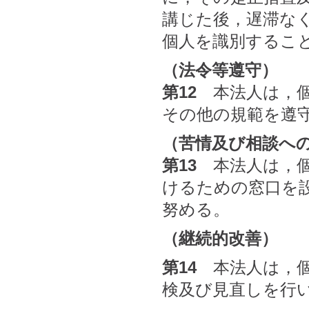
講じた後，遅滞な
個人を識別するこ
（法令等遵守）
第12
本法人は，個
その他の規範を遵
（苦情及び相談へ
第13
本法人は，個
けるための窓口を
努める。
（継続的改善）
第14
本法人は，個
検及び見直しを行