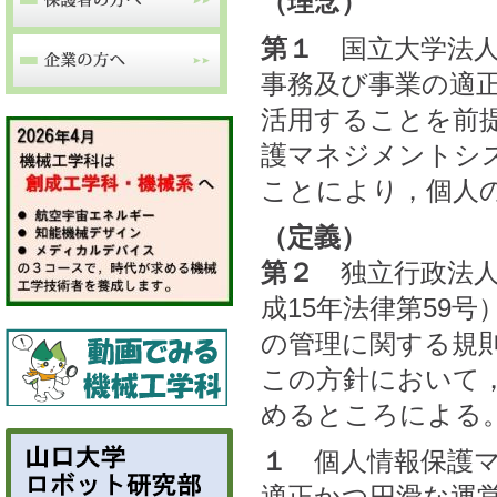
（理念）
第１
国立大学法人
事務及び事業の適
活用することを前
護マネジメントシ
ことにより，個人
（定義）
第２
独立行政法人
成15年法律第59
の管理に関する規則
この方針において
めるところによる
１
個人情報保護マ