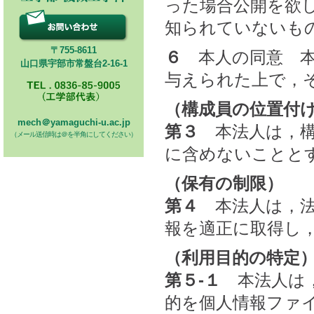
った場合公開を欲
知られていないも
〒755-8611
６
本人の同意 本
山口県宇部市常盤台2-16-1
与えられた上で，
（構成員の位置付
mech＠yamaguchi-u.ac.jp
第３
本法人は，構
（メール送信時は＠を半角にしてください）
に含めないことと
（保有の制限）
第４
本法人は，法
報を適正に取得し
（利用目的の特定
第５-１
本法人は，
的を個人情報ファ