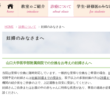
HOME
診療について
妊婦のみなさまへ
妊婦のみなさまへ
山口大学医学部附属病院での分娩をお考えの妊婦さんへ
当院は里帰り分娩に随時対応しています。一般的な里帰り分娩をご希望の場合、
切開予定の妊婦さんは
妊娠30週までの受診を
、双子以上の多胎妊娠の方は
28週
機関の紹介状をご持参の上で、上記週数を目安に受診してください。
妊婦さんご自身またはお腹の中の赤ちゃんに特殊な疾患があり、事前の連絡が必
談ください。