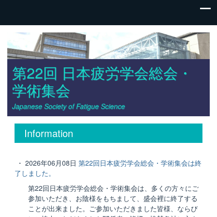
第22回 日本疲労学会総会・
学術集会
Japanese Society of Fatigue Science
Information
・ 2026年06月08日
第22回日本疲労学会総会・学術集会は終
了しました。
第22回日本疲労学会総会・学術集会は、多くの方々にご
参加いただき、お陰様をもちまして、盛会裡に終了する
ことが出来ました。ご参加いただきました皆様、ならび