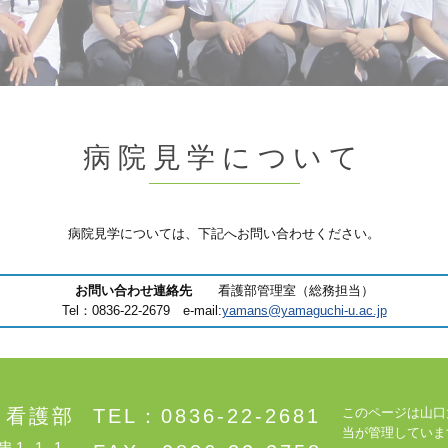
病院見学について
病院見学については、下記へお問い合わせください。
お問い合わせ連絡先
看護部管理室（総務担当）
Tel：0836-22-2679 e-mail:
yamans@yamaguchi-u.ac.jp
 看護部
TEL：0836-22-2681
このページは山口
当が管理していま
1-1-1