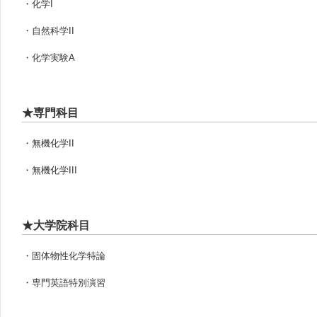
・化学I
・自然科学II
・化学実験A
★専門科目
・無機化学II
・無機化学III
★大学院科目
・固体物性化学特論
・専門英語特別演習