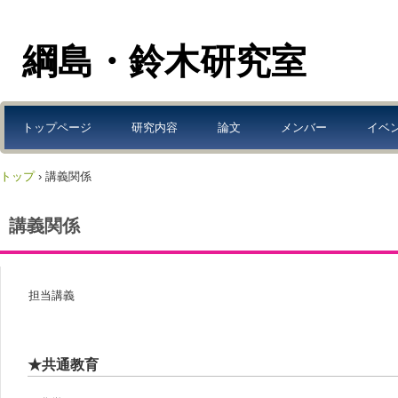
綱島・鈴木研究室
トップページ
研究内容
論文
メンバー
イベ
トップ
›
講義関係
講義関係
担当講義
★共通教育