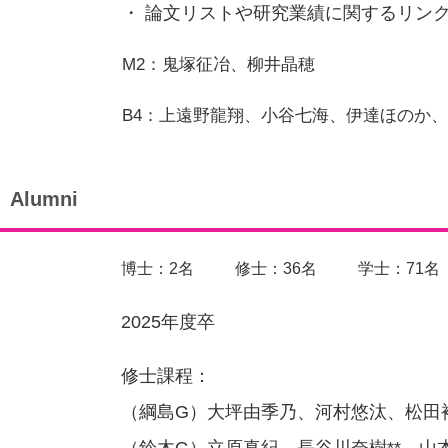
・ 論文リストや研究業績に関するリン
M2：鬼塚征冶、柳井晶穂
B4：上遠野龍翔、小谷七海、伊達ほのか、
Alumni
博士：2名
修士：36名
学士：71名
2025年度卒
修士課程：
（綱島G）大坪由季乃、河村悠汰、松田
（鈴木G）立原真紀、長谷川奈樹**、山