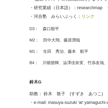
・研究業績（日本語）：researchmap
・河合塾 みらいぶっく：
リンク
D3： 森口順平
M2： 田中大翔、藤原潤哉
M1： 生田 秀治、藤本 航平
B
4： 川畑朋輝、澁澤佳奈実、竹添友哉
鈴木G
助教： 鈴木 敦子 (すずき あつこ)
・e-mail: masuya-suzuki 'at' yamaguchi-u