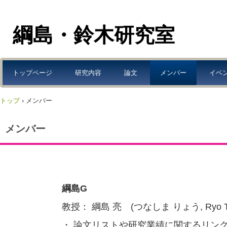
綱島・鈴木研究室
トップページ
研究内容
論文
メンバー
イベ
トップ
›
メンバー
メンバー
綱島G
教授： 綱島 亮
(つなしま りょう, Ryo Ts
・ 論文リストや研究業績に関するリン