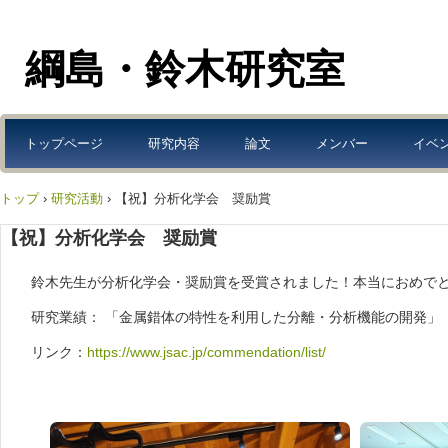
綱島・鈴木研究室
トップページ
研究内容
論文
メンバー
イベ
トップ
›
研究活動
›
【祝】分析化学会 奨励賞
【祝】分析化学会 奨励賞
鈴木先生が分析化学会・奨励賞を受賞されました！本当におめで
研究業績： 「金属錯体の特性を利用した分離・分析機能の開発」
リンク：
https://www.jsac.jp/commendation/list/