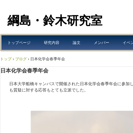
綱島・鈴木研究室
トップページ
研究内容
論文
メンバー
イベ
トップ
›
ブログ
›
日本化学会春季年会
日本化学会春季年会
日本大学船橋キャンパスで開催された日本化学会春季年会に参加
も質疑に対する応答もとても立派でした。