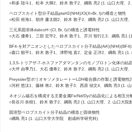
○和多 陸斗1、松本 大輝2、鈴木 敦子2、綱島 亮2 (1. 山口大理、2
ペロブスカイト型分子結晶ptaH2(NH4)X3(X=Br, I)の構造と物性
○松田 裕海1、朝井 廉太朗2、鈴木 敦子2、綱島 亮2 (1. 山口大理
三元系固溶体dabcoH･(Cl, Br, I)の構造と誘電特性
○大石 優希1、三部 宏平2、鈴木 敦子1、芥川 智行2,3、綱島 亮1 
BF4-を対アニオンとしたペロブスカイト分子結晶(AA’)(NH4)(B
○森口 順平1、鈴木 敦子1、津野地 直2、定金 正洋2、綱島 亮1 
1,3,5-トリアザ-7-ホスファアダマンタンのモノプロトン化体の
○大坪 由季乃1、大石 優希2、鈴木 敦子2、綱島 亮2 (1. 山口大理
Preyssler型ポリオキソメタレートーLDH複合膜の作製と誘電物性
○河村 悠汰1、藤林 将2、鈴木 敦子3、西原 禎文4、綱島 亮3 (1.
ネオジム磁石を構成する主要金属Fe/Nd/Dyの結晶化による相互分
○長谷川 奈樹1、鈴木 敦子2、綱島 亮2 (1. 山口大理、2. 山口大院
固溶型ペロブスカイト分子結晶の構造と固体物性
○綱島 亮1 (1. 山口大学大学院 創成科学研究科)