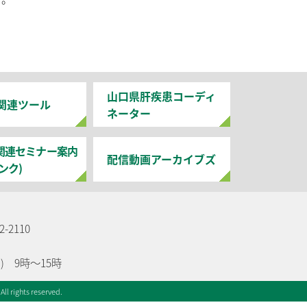
山口県肝疾患コーディ
関連ツール
ネーター
関連セミナー案内
配信動画アーカイブズ
ンク)
-2110
) 9時～15時
ll rights reserved.