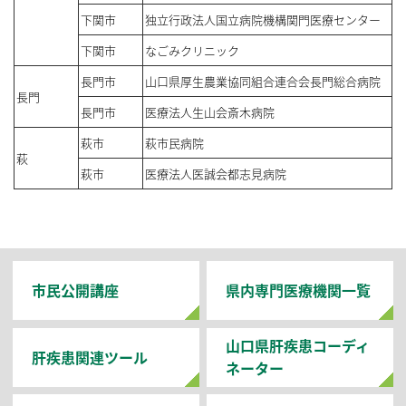
下関市
独立行政法人国立病院機構関門医療センター
下関市
なごみクリニック
長門市
山口県厚生農業協同組合連合会長門総合病院
長門
長門市
医療法人生山会斎木病院
萩市
萩市民病院
萩
萩市
医療法人医誠会都志見病院
市民公開講座
県内専門医療機関一覧
山口県肝疾患コーディ
肝疾患関連ツール
ネーター