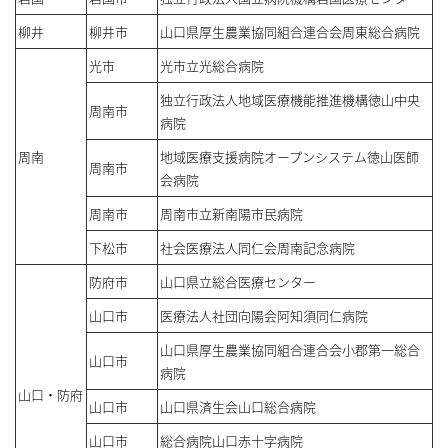
柳井
柳井市
山口県厚生農業協同組合連合会周東総合病院
光市
光市立光総合病院
独立行政法人地域医療機能推進機構徳山中央
周南市
病院
周南
地域医療支援病院オープンシステム徳山医師
周南市
会病院
周南市
周南市立新南陽市民病院
下松市
社会医療法人同仁会周南記念病院
防府市
山口県立総合医療センター
山口市
医療法人社団向陽会阿知須同仁病院
山口県厚生農業協同組合連合会小郡第一総合
山口市
病院
山口・防府
山口市
山口県済生会山口総合病院
山口市
総合病院山口赤十字病院