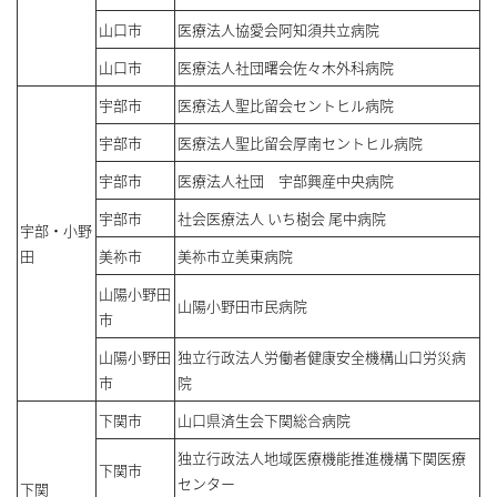
山口市
医療法人協愛会阿知須共立病院
山口市
医療法人社団曙会佐々木外科病院
宇部市
医療法人聖比留会セントヒル病院
宇部市
医療法人聖比留会厚南セントヒル病院
宇部市
医療法人社団 宇部興産中央病院
宇部市
社会医療法人 いち樹会 尾中病院
宇部・小野
田
美祢市
美祢市立美東病院
山陽小野田
山陽小野田市民病院
市
山陽小野田
独立行政法人労働者健康安全機構山口労災病
市
院
下関市
山口県済生会下関総合病院
独立行政法人地域医療機能推進機構下関医療
下関市
センター
下関